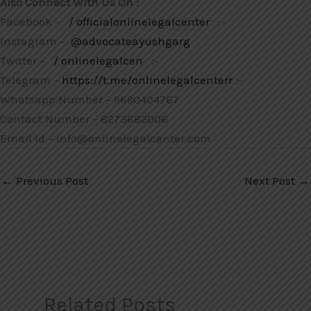
Also Connect With Us On :
Facebook –
/ officialonlinelegalcenter
:-
Instagram –
@advocateayushgarg
Twitter –
/ onlinelegalcen
:-
Telegram –
https://t.me/onlinelegalcenterr
:-
Whatsapp Number – 9690404767
Contact Number – 8273682006
Email Id – info@onlinelegalcenter.com
←
Previous Post
Next Post
→
Related Posts